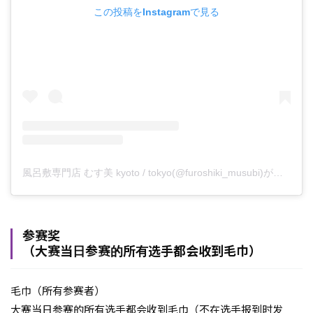
この投稿をInstagramで見る
風呂敷専門店 むす美 kyoto / tokyo(@furoshiki_musubi)がシェアした投稿
参赛奖
（大赛当日参赛的所有选手都会收到毛巾）
毛巾（所有参赛者）
大赛当日参赛的所有选手都会收到毛巾（不在选手报到时发