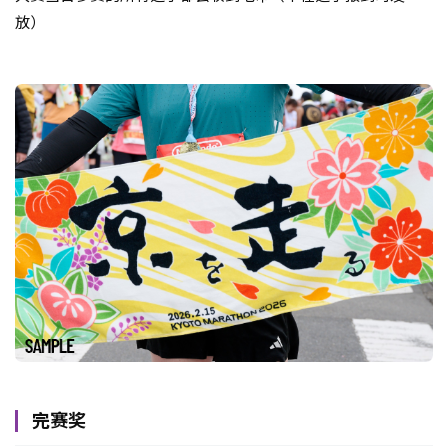
放）
完赛奖