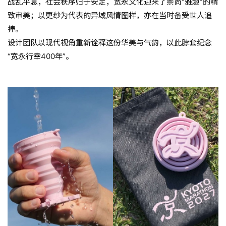
战乱平息，社会秩序归于安定，宽永文化迎来了崇尚“雅趣”的精
致审美；以更纱为代表的异域风情图样，亦在当时备受世人追
捧。
设计团队以现代视角重新诠释这份华美与气韵，以此脖套纪念
“宽永行幸400年”。