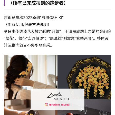
（所有已完成报到的跑步者）
京都马拉松2027原创”FUROSHIKI”
（附有使用/包裹方法说明）
令日本传统漆艺大放异彩的“莳绘”。于漆黑底韵上勾勒的金莳绘
“樱花”，象征“宏愿得遂”；“唐草纹”则寓意“繁荣昌隆”。整体设
计沉稳内敛又不失华丽光采。