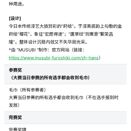
种用途。
[设计]
令日本传统漆艺大放异彩的“莳绘”。于漆黑底韵上勾勒的金
莳绘“樱花”，象征“宏愿得遂”；“唐草纹”则寓意“繁荣昌
隆”。整体设计沉稳内敛又不失华丽光采。
*由 “MUSUBI ”制作：官方网站（链接：
https://www.musubi-furoshiki.com/zh-hans
）
参赛奖
（大赛当日参赛的所有选手都会收到毛巾）
毛巾（所有参赛者）
大赛当日参赛的所有选手都会收到毛巾（不在选手报到时
发放）
完赛奖
完赛奖牌