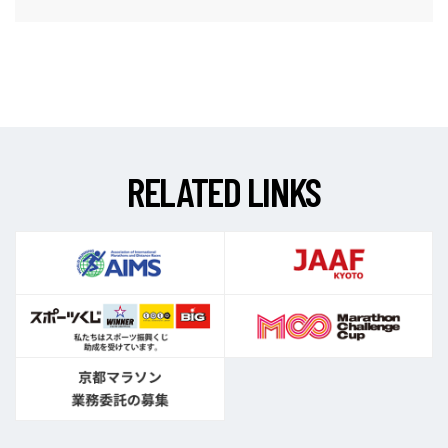
R
E
L
A
T
E
D
L
I
N
K
S