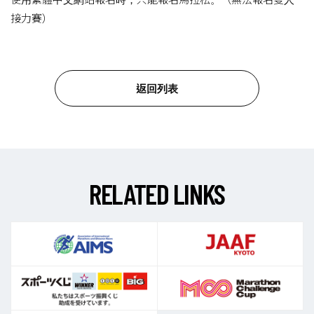
接力賽）
返回列表
R
E
L
A
T
E
D
L
I
N
K
S