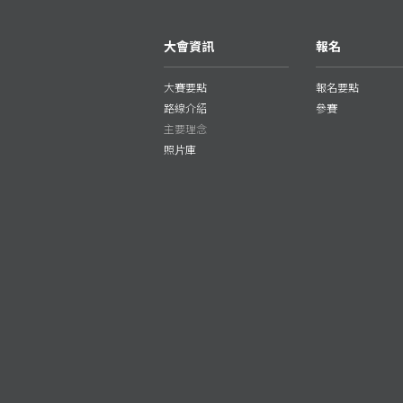
大會資訊
報名
大賽要點
報名要點
路線介紹
參賽
主要理念
照片庫