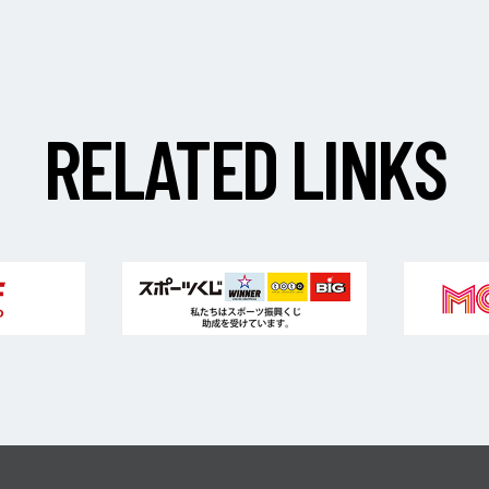
R
E
L
A
T
E
D
L
I
N
K
S