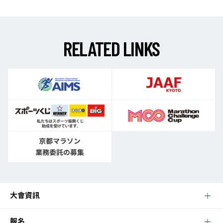
R
E
L
A
T
E
D
L
I
N
K
S
大會資訊
報名