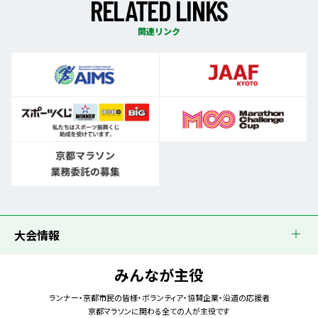
R
E
L
A
T
E
D
L
I
N
K
S
関連リンク
大会情報
みんなが主役
ランナー・京都市民の皆様・ボランティア・協賛企業・沿道の応援者
京都マラソンに関わる全ての人が主役です