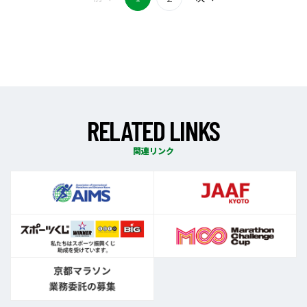
R
E
L
A
T
E
D
L
I
N
K
S
関連リンク