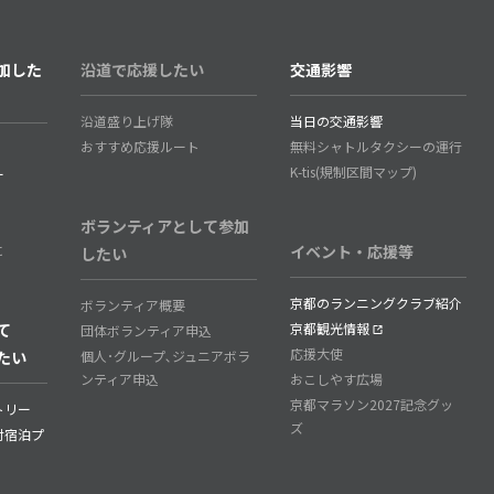
加した
沿道で応援したい
交通影響
沿道盛り上げ隊
当日の交通影響
おすすめ応援ルート
無料シャトルタクシーの運行
K-tis(規制区間マップ)
ー
ボランティアとして参加
に
イベント・応援等
したい
京都のランニングクラブ紹介
ボランティア概要
て
京都観光情報
団体ボランティア申込
応援大使
たい
個人･グループ､ジュニアボラ
ンティア申込
おこしやす広場
京都マラソン2027記念グッ
トリー
ズ
付宿泊プ