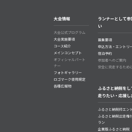
大会情報
ランナーとして参
い
大会公式プログラム
大会実施要項
募集要項
コース紹介
申込方法・エントリ
メインコンセプト
宿泊予約
オフィシャルパート
参加者へのご案内
ナー
安全に完走するため
フォトギャラリー
ロゴマーク使用規定
各種広報物
ふるさと納税をし
走りたい・応援し
ふるさと納税枠エン
ふるさと納税出走権
ラン
企業版ふるさと納税