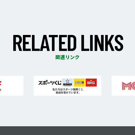
R
E
L
A
T
E
D
L
I
N
K
S
関連リンク