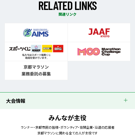
R
E
L
A
T
E
D
L
I
N
K
S
関連リンク
大会情報
みんなが主役
ランナー・京都市民の皆様・ボランティア・協賛企業・沿道の応援者
京都マラソンに関わる全ての人が主役です