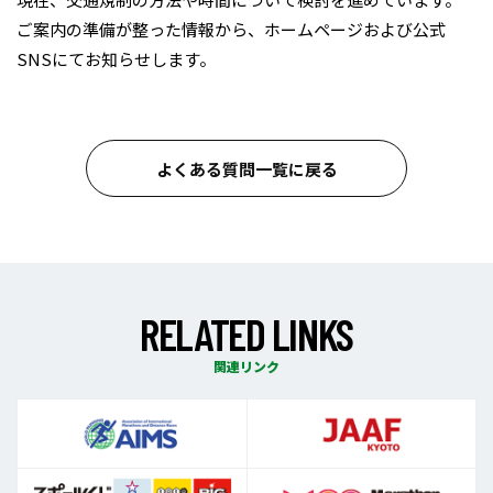
ご案内の準備が整った情報から、ホームページおよび公式
SNSにてお知らせします。
よくある質問一覧に戻る
R
E
L
A
T
E
D
L
I
N
K
S
関連リンク