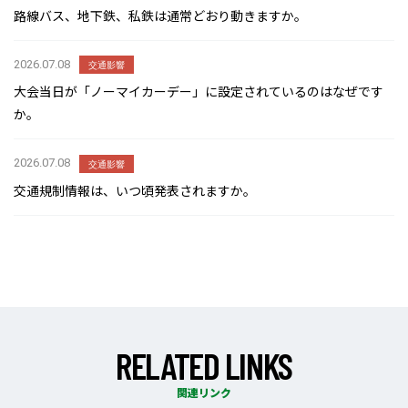
路線バス、地下鉄、私鉄は通常どおり動きますか。
2026.07.08
交通影響
大会当日が「ノーマイカーデー」に設定されているのはなぜです
か。
2026.07.08
交通影響
交通規制情報は、いつ頃発表されますか。
R
E
L
A
T
E
D
L
I
N
K
S
関連リンク