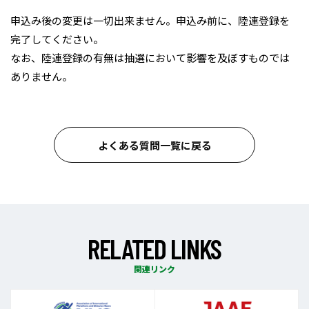
申込み後の変更は一切出来ません。申込み前に、陸連登録を
完了してください。
なお、陸連登録の有無は抽選において影響を及ぼすものでは
ありません。
よくある質問一覧に戻る
R
E
L
A
T
E
D
L
I
N
K
S
関連リンク