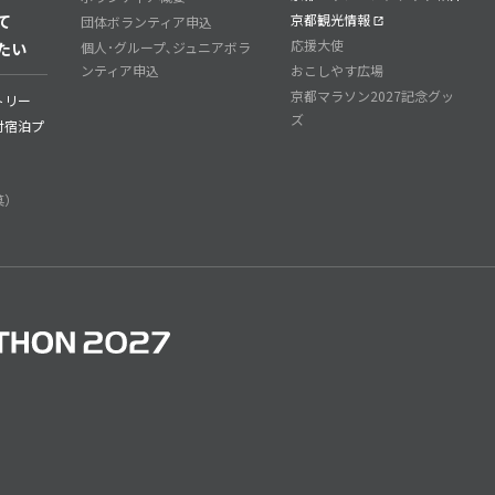
て
京都観光情報
団体ボランティア申込
応援大使
たい
個人･グループ､ジュニアボラ
ンティア申込
おこしやす広場
京都マラソン2027記念グッ
トリー
ズ
付宿泊プ
菓）