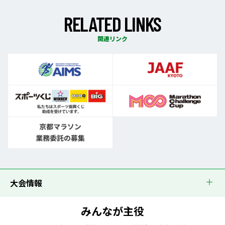
R
E
L
A
T
E
D
L
I
N
K
S
関連リンク
大会情報
みんなが主役