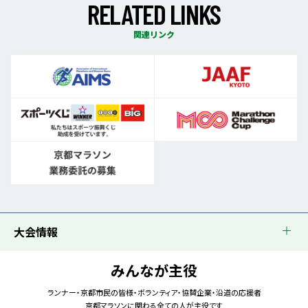
R
E
L
A
T
E
D
L
I
N
K
S
関連リンク
大会情報
みんなが主役
ランナー・京都市民の皆様・ボランティア・協賛企業・沿道の応援者
京都マラソンに関わる全ての人が主役です