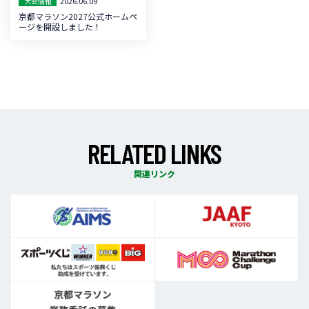
2026.06.09
大会情報
京都マラソン2027公式ホームペ
ージを開設しました！
R
E
L
A
T
E
D
L
I
N
K
S
関連リンク