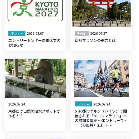
2026.08.07
2026.07.27
ランナー
その他
エントリーセンター夏季休業の
京都マラソンの魅力とは
お知らせ
2026.07.24
2026.07.24
ランナー
京都には自然の給水スポットが
姉妹都市ケルン（ドイツ）で開
ある！？
催される「ケルンマラソン」へ
の参加者募集 ～エントリーフィ
ー（参加費）無料！～