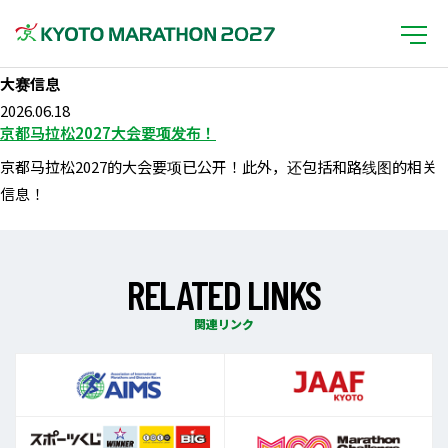
大赛信息
2026.06.18
京都马拉松2027大会要项发布！
京都马拉松2027的大会要项已公开！此外，还包括和路线图的相关
信息！
R
E
L
A
T
E
D
L
I
N
K
S
関連リンク