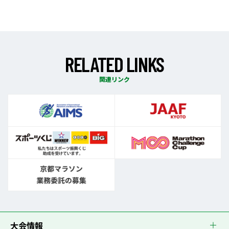
R
E
L
A
T
E
D
L
I
N
K
S
関連リンク
大会情報