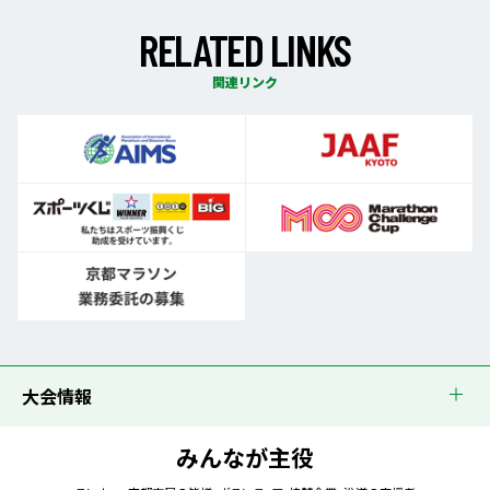
R
E
L
A
T
E
D
L
I
N
K
S
関連リンク
大会情報
みんなが主役